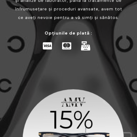
și analize de laborator, până la tratamente de
înfrumusețare și proceduri avansate, avem tot
ce aveți nevoie pentru a vă simți și sănătos.
Opțiunile de plată :
15%