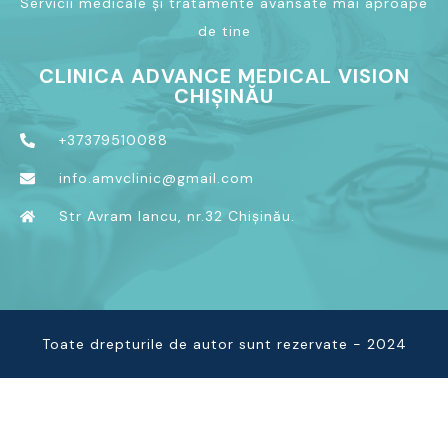
Servicii medicale și tratamente avansate mai aproape
de tine
CLINICA ADVANCE MEDICAL VISION
CHIȘINĂU
+37379510088
info.amvclinic@gmail.com
Str Avram Iancu, nr.32 Chișinău.
Toate drepturile de autor sunt rezervate - 2024